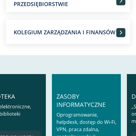
PRZEDSIĘBIORSTWIE
KOLEGIUM ZARZĄDZANIA I FINANSÓW
OTEKA
ZASOBY
D
INFORMATYCZNE
elektroniczne,
„S
biblioteki
or
Oprogramowanie,
m
helpdesk, dostęp do Wi-Fi,
VPN, praca zdalna,