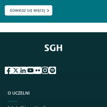
DOWIEDZ SIĘ WIĘCEJ
przejdź do serwisu facebook sgh
przejdź do serwisu twitter sgh
przejdź do serwisu linkedin sgh
przejdź do serwisu youtube sgh
przejdź do serwisu flickr sgh
przejdź do serwisu instagram sgh
przejdź do serwisu spotify sgh
O UCZELNI